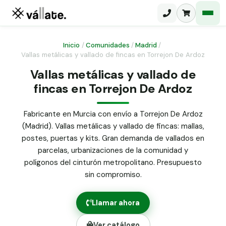
Inicio
/
Comunidades
/
Madrid
/
Vallas metálicas y vallado de fincas en Torrejon De Ardoz
Malla electrosoldada
Vallas metálicas y vallado de
fincas en Torrejon De Ardoz
Malla ganadera
Puerta abatible dos hojas
Malla simple torsión
Puerta acceso peatonal
Fabricante en Murcia con envío a Torrejon De Ardoz
(Madrid). Vallas metálicas y vallado de fincas: mallas,
Malla triple torsión
Poste malla Hércules
postes, puertas y kits. Gran demanda de vallados en
Panel malla H.
parcelas, urbanizaciones de la comunidad y
Poste malla simple torsión
Alambre de espino galvanizado
polígonos del cinturón metropolitano. Presupuesto
sin compromiso.
Alambre liso galvanizado
Malla ocultación 70 g/m² verde
Llamar ahora
Abrazadera PVC malla H.
Ver catálogo