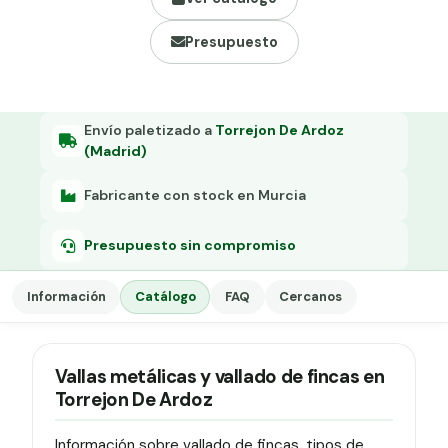
Grapa malla H.
Presupuesto
Grapadora
Grapas a-18
Tensor galvanizado
Envío paletizado a
Torrejon De Ardoz
(Madrid)
Fabricante con stock en Murcia
Presupuesto sin compromiso
Información
Catálogo
FAQ
Cercanos
Vallas metálicas y vallado de fincas en
Torrejon De Ardoz
Información sobre vallado de fincas, tipos de