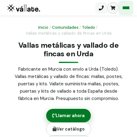
Inicio
/
Comunidades
/
Toledo
/
Vallas metálicas y vallado de fincas en Urda
Malla electrosoldada
Vallas metálicas y vallado de
fincas en Urda
Malla ganadera
Puerta abatible dos hojas
Malla simple torsión
Puerta acceso peatonal
Fabricante en Murcia con envío a Urda (Toledo).
Vallas metálicas y vallado de fincas: mallas, postes,
Malla triple torsión
Poste malla Hércules
puertas y kits. Vallate suministra mallas, postes,
Panel malla H.
puertas y kits de vallado a toda España desde
Poste malla simple torsión
Alambre de espino galvanizado
fábrica en Murcia. Presupuesto sin compromiso.
Alambre liso galvanizado
Malla ocultación 70 g/m² verde
Llamar ahora
Abrazadera PVC malla H.
Ver catálogo