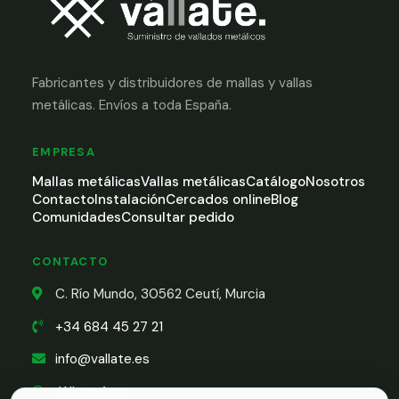
Fabricantes y distribuidores de mallas y vallas
metálicas. Envíos a toda España.
EMPRESA
Mallas metálicas
Vallas metálicas
Catálogo
Nosotros
Contacto
Instalación
Cercados online
Blog
Comunidades
Consultar pedido
CONTACTO
C. Río Mundo, 30562 Ceutí, Murcia
+34 684 45 27 21
info@vallate.es
WhatsApp