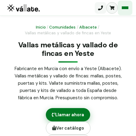
Inicio
/
Comunidades
/
Albacete
/
Vallas metálicas y vallado de fincas en Yeste
Malla electrosoldada
Vallas metálicas y vallado de
fincas en Yeste
Malla ganadera
Puerta abatible dos hojas
Malla simple torsión
Puerta acceso peatonal
Fabricante en Murcia con envío a Yeste (Albacete).
Vallas metálicas y vallado de fincas: mallas, postes,
Malla triple torsión
Poste malla Hércules
puertas y kits. Vallate suministra mallas, postes,
Panel malla H.
puertas y kits de vallado a toda España desde
Poste malla simple torsión
Alambre de espino galvanizado
fábrica en Murcia. Presupuesto sin compromiso.
Alambre liso galvanizado
Malla ocultación 70 g/m² verde
Llamar ahora
Abrazadera PVC malla H.
Ver catálogo