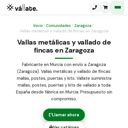
Inicio
/
Comunidades
/
Zaragoza
/
Vallas metálicas y vallado de fincas en Zaragoza
Malla electrosoldada
Vallas metálicas y vallado de
fincas en Zaragoza
Malla ganadera
Puerta abatible dos hojas
Malla simple torsión
Puerta acceso peatonal
Fabricante en Murcia con envío a Zaragoza
(Zaragoza). Vallas metálicas y vallado de fincas:
Malla triple torsión
Poste malla Hércules
mallas, postes, puertas y kits. Vallate suministra
Panel malla H.
mallas, postes, puertas y kits de vallado a toda
Poste malla simple torsión
Alambre de espino galvanizado
España desde fábrica en Murcia. Presupuesto sin
compromiso.
Alambre liso galvanizado
Malla ocultación 70 g/m² verde
Llamar ahora
Abrazadera PVC malla H.
Ver catálogo