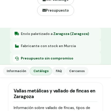
Grapa malla H.
Presupuesto
Grapadora
Grapas a-18
Tensor galvanizado
Envío paletizado a
Zaragoza (Zaragoza)
Fabricante con stock en Murcia
Presupuesto sin compromiso
Información
Catálogo
FAQ
Cercanos
Vallas metálicas y vallado de fincas en
Zaragoza
Información sobre vallado de fincas, tipos de