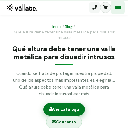
Inicio
/
Blog
/
Qué altura debe tener una valla metálica para disuadir
Malla electrosoldada
intrusos
Qué altura debe tener una valla
Malla ganadera
Puerta abatible dos hojas
metálica para disuadir intrusos
Malla simple torsión
Puerta acceso peatonal
Malla triple torsión
Cuando se trata de proteger nuestra propiedad,
Poste malla Hércules
uno de los aspectos más importantes es elegir la …
Panel malla H.
Qué altura debe tener una valla metálica para
Poste malla simple torsión
Alambre de espino galvanizado
disuadir intrusosLeer más
Alambre liso galvanizado
Malla ocultación 70 g/m² verde
Ver catálogo
Abrazadera PVC malla H.
Contacto