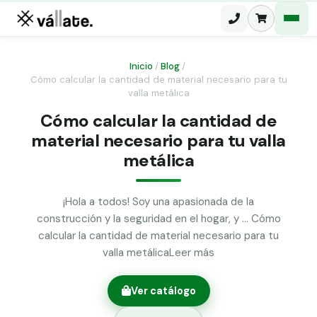
Inicio
/
Blog
/
Cómo calcular la cantidad de material necesario para tu
Malla electrosoldada
valla metálica
Cómo calcular la cantidad de
Malla ganadera
Puerta abatible dos hojas
material necesario para tu valla
Malla simple torsión
Puerta acceso peatonal
metálica
Malla triple torsión
Poste malla Hércules
¡Hola a todos! Soy una apasionada de la
Panel malla H.
construcción y la seguridad en el hogar, y … Cómo
Poste malla simple torsión
Alambre de espino galvanizado
calcular la cantidad de material necesario para tu
valla metálicaLeer más
Alambre liso galvanizado
Malla ocultación 70 g/m² verde
Ver catálogo
Abrazadera PVC malla H.