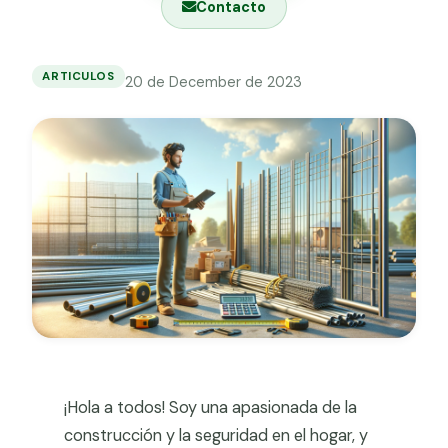
Contacto
Grapa malla H.
Grapadora
ARTICULOS
20 de December de 2023
Cómo
Grapas a-18
calcular
la
Tensor galvanizado
cantidad
de
material
necesario
para
tu
valla
metálica
¡Hola a todos! Soy una apasionada de la
construcción y la seguridad en el hogar, y