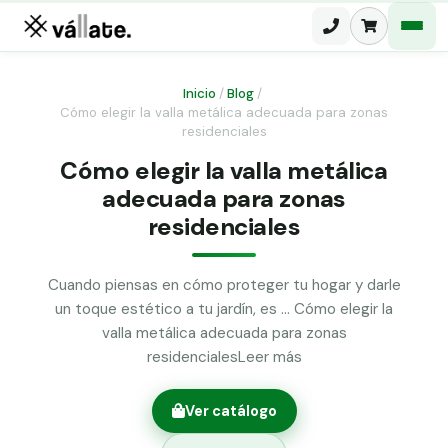
Inicio
/
Blog
/
Cómo elegir la valla metálica adecuada para zonas
Malla electrosoldada
residenciales
Cómo elegir la valla metálica
Malla ganadera
Puerta abatible dos hojas
adecuada para zonas
Malla simple torsión
Puerta acceso peatonal
residenciales
Malla triple torsión
Poste malla Hércules
Cuando piensas en cómo proteger tu hogar y darle
Panel malla H.
un toque estético a tu jardín, es … Cómo elegir la
Poste malla simple torsión
Alambre de espino galvanizado
valla metálica adecuada para zonas
residencialesLeer más
Alambre liso galvanizado
Malla ocultación 70 g/m² verde
Ver catálogo
Abrazadera PVC malla H.