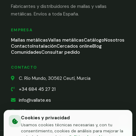
Fabricantes y distribuidores de mallas y vallas
metálicas. Envíos a toda España.
EMPRESA
Mallas metálicas
Vallas metálicas
Catálogo
Nosotros
Contacto
Instalación
Cercados online
Blog
Comunidades
Consultar pedido
CONTACTO
C. Río Mundo, 30562 Ceutí, Murcia
+34 684 45 27 21
info@vallate.es
WhatsApp
Cookies y privacidad
Usamos cookies técnicas necesarias y, con tu
consentimiento, cookies de análisis para mejorar la