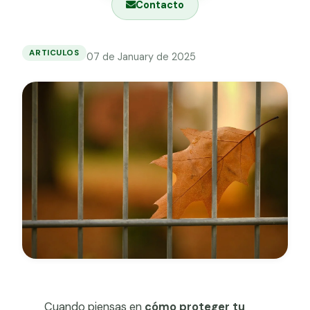
Contacto
Grapa malla H.
Grapadora
ARTICULOS
07 de January de 2025
Cómo
Grapas a-18
elegir
la
Tensor galvanizado
valla
metálica
adecuada
para
zonas
residenciales
Cuando piensas en
cómo proteger tu