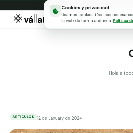
Cookies y privacidad
Usamos cookies técnicas necesarias 
Mallas metálicas
Puert
la web de forma anónima.
Política d
Hola a tod
ARTICULOS
12 de January de 2024
Consejos
para
nivelar