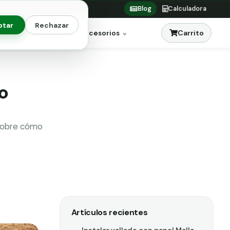
Blog
Calculadora
ptar
Rechazar
Carrito
res
Jardinería
Accesorios
o
 sobre cómo
s
Artículos recientes