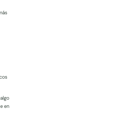
 más
ocos
 algo
e en