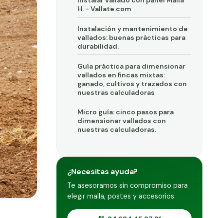
Instalar vallado con panel Malla
H. - Vallate.com
Instalación y mantenimiento de
vallados: buenas prácticas para
durabilidad.
Guía práctica para dimensionar
vallados en fincas mixtas:
ganado, cultivos y trazados con
nuestras calculadoras
Micro guía: cinco pasos para
dimensionar vallados con
nuestras calculadoras.
¿Necesitas ayuda?
Te asesoramos sin compromiso para
elegir malla, postes y accesorios.