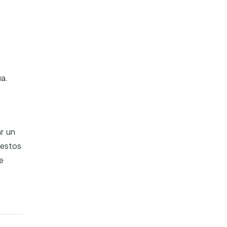
a.
r un
 estos
e