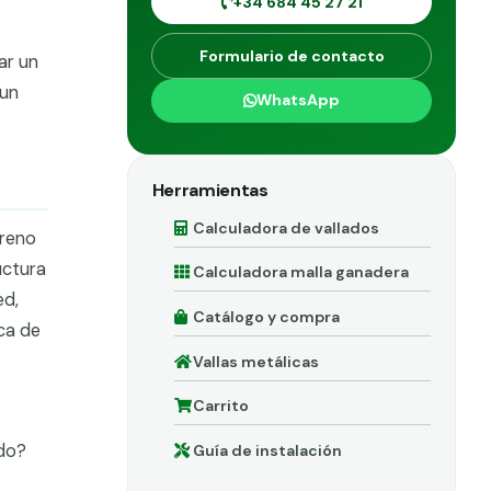
+34 684 45 27 21
Formulario de contacto
ar un
 un
WhatsApp
Herramientas
Calculadora de vallados
rreno
uctura
Calculadora malla ganadera
ed,
Catálogo y compra
ca de
Vallas metálicas
Carrito
ado?
Guía de instalación