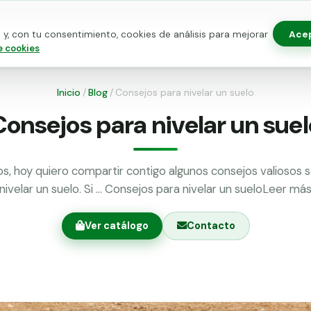
Ace
y, con tu consentimiento, cookies de análisis para mejorar
as para vallado
Kits de vallado
Postes metálicos
Alamb
e cookies
Inicio
/
Blog
/
Consejos para nivelar un suelo
Consejos para nivelar un suel
os, hoy quiero compartir contigo algunos consejos valiosos
nivelar un suelo. Si … Consejos para nivelar un sueloLeer má
Ver catálogo
Contacto