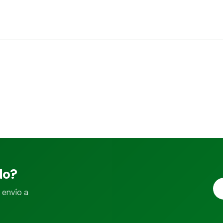
do?
 envío a