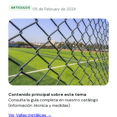
Grapa malla H.
ARTICULOS
05 de February de 2024
Consejos
Grapadora
para
seleccionar
Grapas a-18
el
color
Tensor galvanizado
de
vallas
metálicas
Contenido principal sobre este tema
Consulta la guía completa en nuestro catálogo
(información técnica y medidas).
Ver Vallas metálicas →