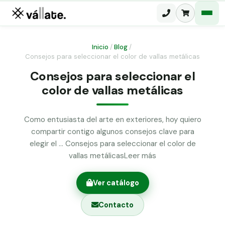
Inicio
/
Blog
/
Consejos para seleccionar el color de vallas metálicas
Malla electrosoldada
Consejos para seleccionar el
Malla ganadera
color de vallas metálicas
Puerta abatible dos hojas
Malla simple torsión
Puerta acceso peatonal
Como entusiasta del arte en exteriores, hoy quiero
Malla triple torsión
compartir contigo algunos consejos clave para
Poste malla Hércules
elegir el … Consejos para seleccionar el color de
Panel malla H.
vallas metálicasLeer más
Poste malla simple torsión
Alambre de espino galvanizado
Alambre liso galvanizado
Ver catálogo
Malla ocultación 70 g/m² verde
Contacto
Abrazadera PVC malla H.