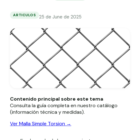
Grapa malla H.
Grapadora
ARTICULOS
25 de June de 2025
Diferencias
entre
Grapas a-18
malla
simple
Tensor galvanizado
torsión
y
malla
triple
torsión
Contenido principal sobre este tema
Consulta la guía completa en nuestro catálogo
(información técnica y medidas).
Ver Malla Simple Torsion →