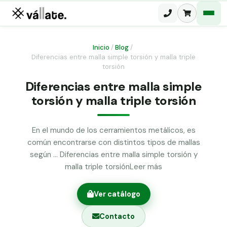
Inicio
/
Blog
/
Diferencias entre malla simple torsión y malla triple
Malla electrosoldada
torsión
Diferencias entre malla simple
Malla ganadera
Puerta abatible dos hojas
torsión y malla triple torsión
Malla simple torsión
Puerta acceso peatonal
Malla triple torsión
En el mundo de los cerramientos metálicos, es
Poste malla Hércules
común encontrarse con distintos tipos de mallas
Panel malla H.
según … Diferencias entre malla simple torsión y
Poste malla simple torsión
Alambre de espino galvanizado
malla triple torsiónLeer más
Alambre liso galvanizado
Malla ocultación 70 g/m² verde
Ver catálogo
Abrazadera PVC malla H.
Contacto