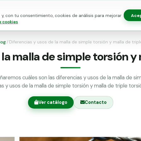
Ace
y, con tu consentimiento, cookies de análisis para mejorar
as para vallado
Kits de vallado
Postes metálicos
Alamb
e cookies
log
/
Diferencias y usos de la malla de simple torsión y malla de tripl
la malla de simple torsión y 
ñaremos cuáles son las diferencias y usos de la malla de sim
as y usos de la malla de simple torsión y malla de triple tor
Ver catálogo
Contacto