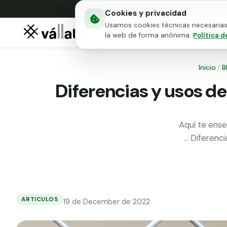
Cookies y privacidad
Usamos cookies técnicas necesarias 
Mallas metálicas
Puert
la web de forma anónima.
Política d
Inicio
/
B
Diferencias y usos de 
Aquí te ense
… Diferenci
ARTICULOS
19 de December de 2022
Diferencias
y
usos