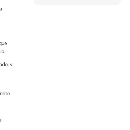
a
 que
io.
ado, y
rmite
a