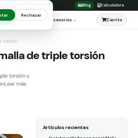
Blog
Calculadora
ptar
Rechazar
Carrito
res
Jardinería
Accesorios
e torsión
malla de triple torsión
ple torsión y
siónLeer más
Artículos recientes