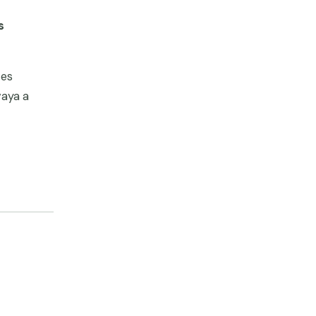
s
tes
vaya a