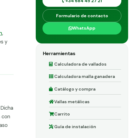
+34 684 45 27 21
Formulario de contacto
WhatsApp
n
,
es y
Herramientas
Calculadora de vallados
Calculadora malla ganadera
Catálogo y compra
Vallas metálicas
 Dicha
Carrito
a con
caso
Guía de instalación