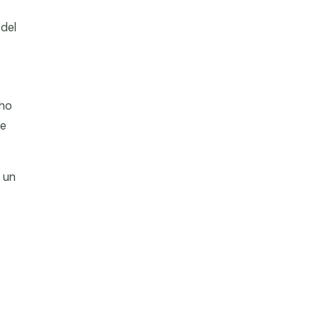
 del
cho
de
 un