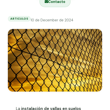
Contacto
Grapa malla H.
Grapadora
ARTICULOS
10 de December de 2024
Instalación
Grapas a-18
de
vallas
Tensor galvanizado
en
suelos
arcillosos:
¿qué
debes
considerar?
La
instalación de vallas en suelos