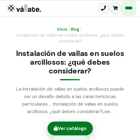
Inicio
/
Blog
/
Instalación de vallas en suelos arcillosos: ¿qué debes
Malla electrosoldada
considerar?
Instalación de vallas en suelos
Malla ganadera
Puerta abatible dos hojas
arcillosos: ¿qué debes
Malla simple torsión
Puerta acceso peatonal
considerar?
Malla triple torsión
Poste malla Hércules
La instalación de vallas en suelos arcillosos puede
Panel malla H.
ser un desafío debido a las características
Poste malla simple torsión
Alambre de espino galvanizado
particulares … Instalación de vallas en suelos
arcillosos: ¿qué debes considerar?Lee…
Alambre liso galvanizado
Malla ocultación 70 g/m² verde
Ver catálogo
Abrazadera PVC malla H.