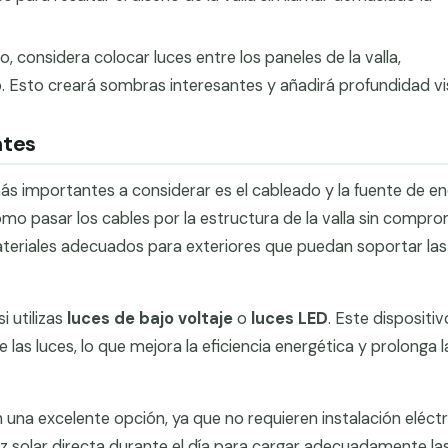
 considera colocar luces entre los paneles de la valla,
o. Esto creará sombras interesantes y añadirá profundidad vi
ntes
ás importantes a considerar es el cableado y la fuente de en
cómo pasar los cables por la estructura de la valla sin compr
 materiales adecuados para exteriores que puedan soportar las
 utilizas
luces de bajo voltaje
o
luces LED
. Este dispositiv
 las luces, lo que mejora la eficiencia energética y prolonga l
 una excelente opción, ya que no requieren instalación eléctr
luz solar directa durante el día para cargar adecuadamente la