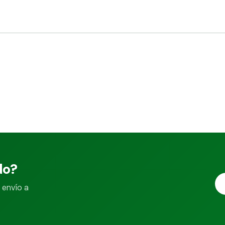
do?
 envío a