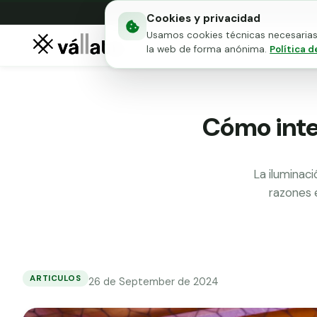
Cookies y privacidad
Usamos cookies técnicas necesarias 
Mallas metálicas
Puert
la web de forma anónima.
Política d
Cómo integ
La iluminac
razones 
ARTICULOS
26 de September de 2024
Cómo
integrar
la