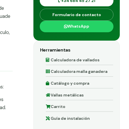
+34 684 45 27 21
de
Formulario de contacto
suade
WhatsApp
culo,
Herramientas
Calculadora de vallados
Calculadora malla ganadera
Catálogo y compra
s:
Vallas metálicas
es
Carrito
ad.
Guía de instalación