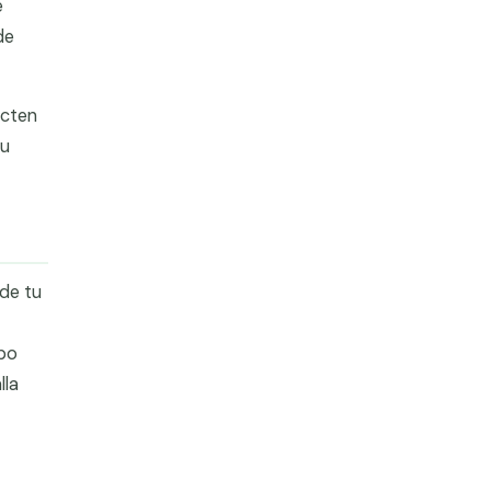
e
de
ecten
 u
de tu
mpo
lla