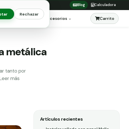
Blog
Calculadora
ptar
Rechazar
Carrito
res
Jardinería
Accesorios
la metálica
ar tanto por
aLeer más
Artículos recientes