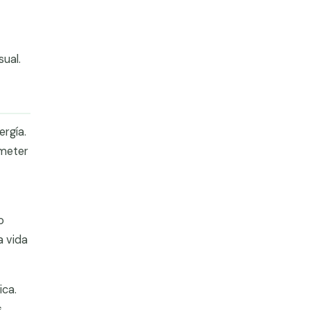
sual.
ergía.
ometer
o
a vida
ica.
s