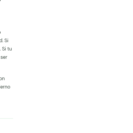
o
. Si
 Si tu
ser
on
derno