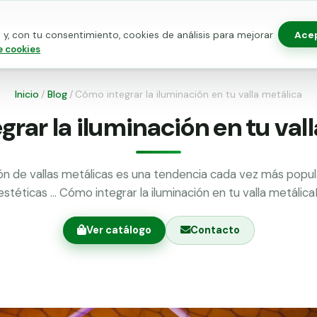
Ace
y, con tu consentimiento, cookies de análisis para mejorar
as para vallado
Kits de vallado
Postes metálicos
Alamb
e cookies
Inicio
/
Blog
/
Cómo integrar la iluminación en tu valla metálica
rar la iluminación en tu val
ión de vallas metálicas es una tendencia cada vez más popul
estéticas … Cómo integrar la iluminación en tu valla metálic
Ver catálogo
Contacto