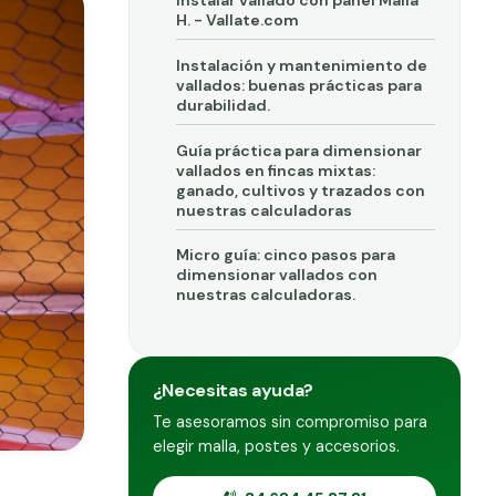
Instalar vallado con panel Malla
H. - Vallate.com
Instalación y mantenimiento de
vallados: buenas prácticas para
durabilidad.
Guía práctica para dimensionar
vallados en fincas mixtas:
ganado, cultivos y trazados con
nuestras calculadoras
Micro guía: cinco pasos para
dimensionar vallados con
nuestras calculadoras.
¿Necesitas ayuda?
Te asesoramos sin compromiso para
elegir malla, postes y accesorios.