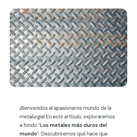
Grapa malla H.
metales
más
Grapadora
duros
del
mundo
Grapas a-18
Tensor galvanizado
¡Bienvenidos al apasionante mundo de la
metalurgia! En este artículo, exploraremos
a fondo “
Los metales más duros del
mundo
“. Descubriremos qué hace que