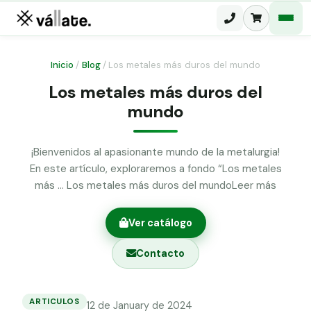
Inicio
/
Blog
/
Los metales más duros del mundo
Los metales más duros del
Malla electrosoldada
mundo
Malla ganadera
Puerta abatible dos hojas
Malla simple torsión
¡Bienvenidos al apasionante mundo de la metalurgia!
Puerta acceso peatonal
En este artículo, exploraremos a fondo “Los metales
Malla triple torsión
más … Los metales más duros del mundoLeer más
Poste malla Hércules
Panel malla H.
Poste malla simple torsión
Alambre de espino galvanizado
Ver catálogo
Alambre liso galvanizado
Contacto
Malla ocultación 70 g/m² verde
Abrazadera PVC malla H.
ARTICULOS
12 de January de 2024
Los