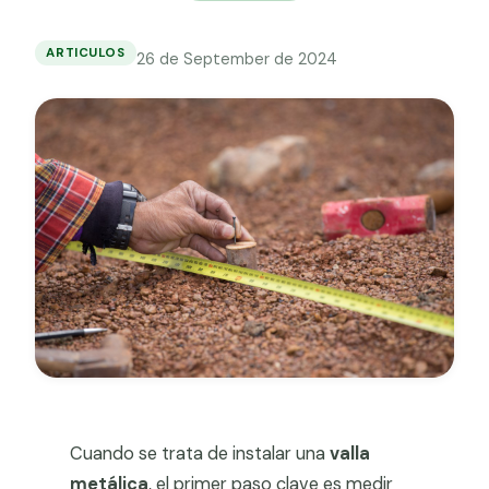
Grapa malla H.
Grapadora
ARTICULOS
26 de September de 2024
Cómo
medir
Grapas a-18
correctamente
tu
Tensor galvanizado
terreno
para
una
valla
metálica
Cuando se trata de instalar una
valla
metálica
, el primer paso clave es medir