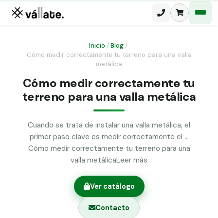
Inicio
/
Blog
/
Cómo medir correctamente tu terreno para una valla
Malla electrosoldada
metálica
Cómo medir correctamente tu
Malla ganadera
Puerta abatible dos hojas
terreno para una valla metálica
Malla simple torsión
Puerta acceso peatonal
Malla triple torsión
Cuando se trata de instalar una valla metálica, el
Poste malla Hércules
primer paso clave es medir correctamente el …
Panel malla H.
Cómo medir correctamente tu terreno para una
Poste malla simple torsión
Alambre de espino galvanizado
valla metálicaLeer más
Alambre liso galvanizado
Malla ocultación 70 g/m² verde
Ver catálogo
Abrazadera PVC malla H.
Contacto