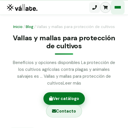
Inicio
/
Blog
/
Vallas y mallas para protección de cultivos
Vallas y mallas para protección
Malla electrosoldada
de cultivos
Malla ganadera
Puerta abatible dos hojas
Malla simple torsión
Beneficios y opciones disponibles La protección de
Puerta acceso peatonal
los cultivos agrícolas contra plagas y animales
Malla triple torsión
salvajes es … Vallas y mallas para protección de
Poste malla Hércules
cultivosLeer más
Panel malla H.
Poste malla simple torsión
Alambre de espino galvanizado
Ver catálogo
Alambre liso galvanizado
Malla ocultación 70 g/m² verde
Contacto
Abrazadera PVC malla H.