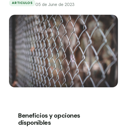
Grapa malla H.
ARTICULOS
05 de June de 2023
Vallas
y
Grapadora
mallas
para
Grapas a-18
protección
de
Tensor galvanizado
cultivos
Beneficios y opciones
disponibles