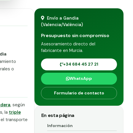
Envío a Gandia
(Valencia/València)
Presupuesto sin compromiso
Asesoramiento directo del
fabricante en Murcia.
dia
ramiento
+34 684 45 27 21
rales o
WhatsApp
Formulario de contacto
adera
, según
s, la
triple
En esta página
 el transporte
Información