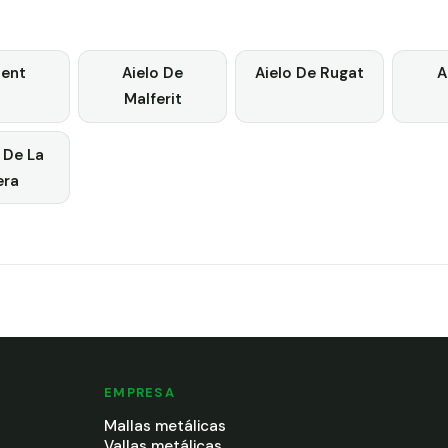
lent
Aielo De
Aielo De Rugat
A
Malferit
 De La
era
EMPRESA
Mallas metálicas
Vallas metálicas