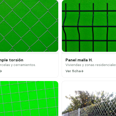
mple torsión
Panel malla H.
arcelas y cerramientos.
Viviendas y zonas residenciale
Ver ficha