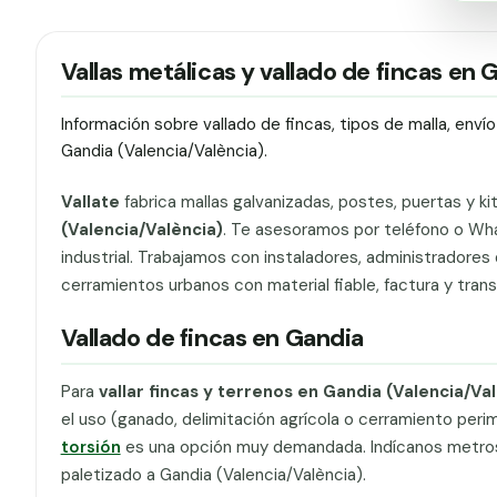
Vallas metálicas y vallado de fincas en 
Información sobre vallado de fincas, tipos de malla, env
Gandia (Valencia/València).
Vallate
fabrica mallas galvanizadas, postes, puertas y ki
(Valencia/València)
. Te asesoramos por teléfono o Wha
industrial. Trabajamos con instaladores, administradores d
cerramientos urbanos con material fiable, factura y tran
Vallado de fincas en Gandia
Para
vallar fincas y terrenos en Gandia (Valencia/Va
el uso (ganado, delimitación agrícola o cerramiento peri
torsión
es una opción muy demandada. Indícanos metros li
paletizado a Gandia (Valencia/València).