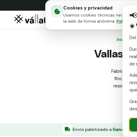
Cookies y privacidad

Usamos cookies técnicas necesarias 
Mallas metálicas
Puert
la web de forma anónima.
Política d
☀️
Del
Inicio
/
Co
Dur
Vallas m
rea
de 
Fabricante e
Ade
fincas: mal
reo
residencial
que
Gra
des
Envío paletizado a
Gandia (Va