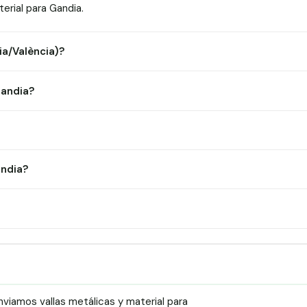
rial para Gandia.
ia/València)?
Gandia?
andia?
viamos vallas metálicas y material para