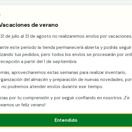

Ace
y, con tu consentimiento, cookies de análisis para mejorar
as para vallado
Kits de vallado
Postes metálicos
Alamb
e cookies
 Vacaciones de verano
 31 de julio al 31 de agosto no realizaremos envíos por vacaciones
munidades
/
Valencia/València
/
Vallas metálicas y vallado de fincas
ante este periodo la tienda permanecerá abierta y podrás seguir
etálicas y vallado de fincas 
lizando tus pedidos, pero todos los envíos se procesarán por or
recepción a partir del 1 de septiembre.
n Murcia con envío a Gandia (Valencia/València). Vallas metálicas
más, aprovecharemos estas semanas para realizar inventario,
las, postes, puertas y kits. Combinación de uso agrícola en la hue
rganización del almacén y preparación de nuevas novedades, por
 en la costa y demanda industrial en el interior. Presupuesto sin
 no podremos atender envíos durante ese tiempo.
cias por tu comprensión y por seguir confiando en nosotros. ¡Te
Llamar ahora
Ver catálogo
Presupuesto
eamos un feliz verano!
Entendido
lencia/València)
Fabricante con stock en Murcia