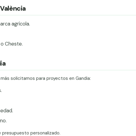
/València
arca agrícola.
 o Cheste.
ia
e más solicitamos para proyectos en Gandia:
.
edad.
no.
e presupuesto personalizado.