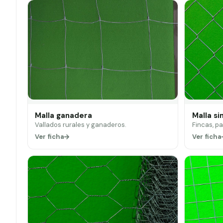
Malla ganadera
Malla si
Vallados rurales y ganaderos.
Fincas, p
Ver ficha
Ver ficha