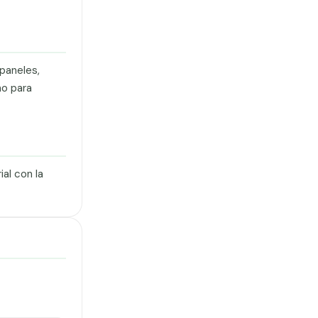
paneles,
no para
al con la