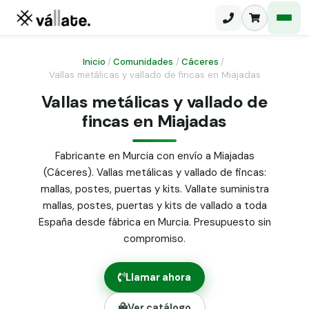
Inicio
/
Comunidades
/
Cáceres
/
Vallas metálicas y vallado de fincas en Miajadas
Malla electrosoldada
Vallas metálicas y vallado de
fincas en Miajadas
Malla ganadera
Puerta abatible dos hojas
Malla simple torsión
Puerta acceso peatonal
Fabricante en Murcia con envío a Miajadas
(Cáceres). Vallas metálicas y vallado de fincas:
Malla triple torsión
Poste malla Hércules
mallas, postes, puertas y kits. Vallate suministra
Panel malla H.
mallas, postes, puertas y kits de vallado a toda
Poste malla simple torsión
Alambre de espino galvanizado
España desde fábrica en Murcia. Presupuesto sin
compromiso.
Alambre liso galvanizado
Malla ocultación 70 g/m² verde
Llamar ahora
Abrazadera PVC malla H.
Ver catálogo