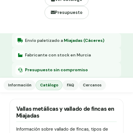
Grapa malla H.
Presupuesto
Grapadora
Grapas a-18
Tensor galvanizado
Envío paletizado a
Miajadas (Cáceres)
Fabricante con stock en Murcia
Presupuesto sin compromiso
Información
Catálogo
FAQ
Cercanos
Vallas metálicas y vallado de fincas en
Miajadas
Información sobre vallado de fincas, tipos de