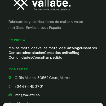
Fabricantes y distribuidores de mallas y vallas
metálicas. Envíos a toda España.
EMPRESA
Mallas metálicas
Vallas metálicas
Catálogo
Nosotros
Contacto
Instalación
Cercados online
Blog
Comunidades
Consultar pedido
CONTACTO
C. Río Mundo, 30562 Ceutí, Murcia
+34 684 45 27 21
info@vallate.es
WhatsApp