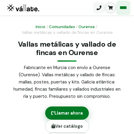
Inicio
/
Comunidades
/
Ourense
/
Vallas metálicas y vallado de fincas en Ourense
Malla electrosoldada
Vallas metálicas y vallado de
fincas en Ourense
Malla ganadera
Puerta abatible dos hojas
Malla simple torsión
Puerta acceso peatonal
Fabricante en Murcia con envío a Ourense
(Ourense). Vallas metálicas y vallado de fincas:
Malla triple torsión
Poste malla Hércules
mallas, postes, puertas y kits. Galicia atlántica:
Panel malla H.
humedad, fincas familiares y vallados industriales en
Poste malla simple torsión
Alambre de espino galvanizado
ría y puerto. Presupuesto sin compromiso.
Alambre liso galvanizado
Malla ocultación 70 g/m² verde
Llamar ahora
Abrazadera PVC malla H.
Ver catálogo