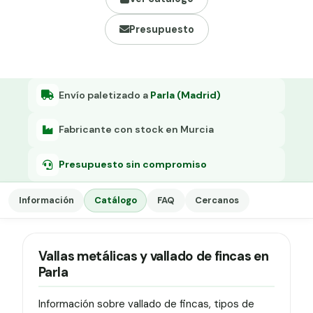
Grapa malla H.
Presupuesto
Grapadora
Grapas a-18
Tensor galvanizado
Envío paletizado a
Parla (Madrid)
Fabricante con stock en Murcia
Presupuesto sin compromiso
Información
Catálogo
FAQ
Cercanos
Vallas metálicas y vallado de fincas en
Parla
Información sobre vallado de fincas, tipos de