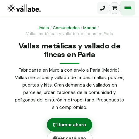
Inicio
/
Comunidades
/
Madrid
/
Vallas metálicas y vallado de fincas en Parla
Malla electrosoldada
Vallas metálicas y vallado de
fincas en Parla
Malla ganadera
Puerta abatible dos hojas
Malla simple torsión
Puerta acceso peatonal
Fabricante en Murcia con envío a Parla (Madrid).
Vallas metálicas y vallado de fincas: mallas, postes,
Malla triple torsión
Poste malla Hércules
puertas y kits. Gran demanda de vallados en
Panel malla H.
parcelas, urbanizaciones de la comunidad y
Poste malla simple torsión
Alambre de espino galvanizado
polígonos del cinturón metropolitano. Presupuesto
sin compromiso.
Alambre liso galvanizado
Malla ocultación 70 g/m² verde
Llamar ahora
Abrazadera PVC malla H.
Ver catálogo