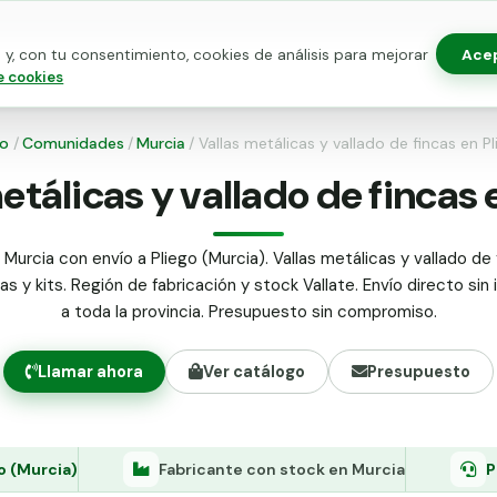
Ace
y, con tu consentimiento, cookies de análisis para mejorar
as para vallado
Kits de vallado
Postes metálicos
Alamb
e cookies
io
/
Comunidades
/
Murcia
/
Vallas metálicas y vallado de fincas en Pl
etálicas y vallado de fincas 
Murcia con envío a Pliego (Murcia). Vallas metálicas y vallado de 
s y kits. Región de fabricación y stock Vallate. Envío directo sin
a toda la provincia. Presupuesto sin compromiso.
Llamar ahora
Ver catálogo
Presupuesto
o (Murcia)
Fabricante con stock en Murcia
P