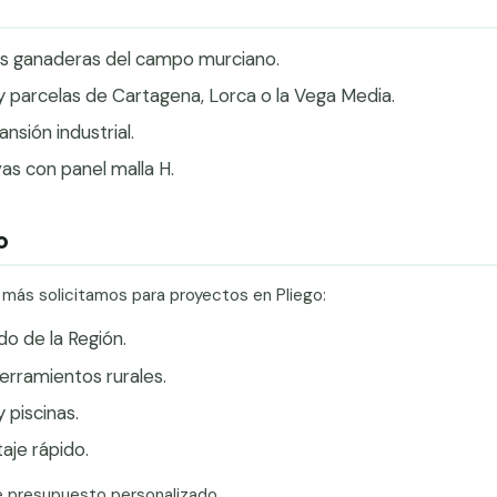
nes ganaderas del campo murciano.
 y parcelas de Cartagena, Lorca o la Vega Media.
sión industrial.
vas con panel malla H.
o
 más solicitamos para proyectos en Pliego:
do de la Región.
erramientos rurales.
 piscinas.
je rápido.
e presupuesto personalizado.