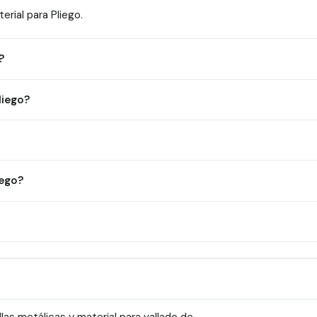
rial para Pliego.
?
liego?
iego?