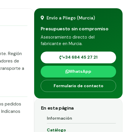
Envío a Pliego (Murcia)
Presupuesto sin compromiso
Asesoramiento directo del
fabricante en Murcia.
nte. Región
+34 684 45 27 21
radores de
 transporte a
WhatsApp
Formulario de contacto
os pedidos
En esta página
 Indícanos
Información
Catálogo