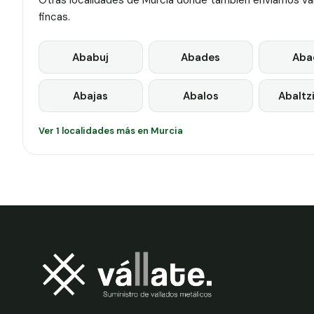
Otras localidades de Murcia donde también enviamos vall
fincas.
Ababuj
Abades
Aba
Abajas
Abalos
Abaltz
Ver 1 localidades más en Murcia