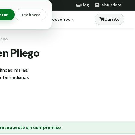
Blog
Calculadora
ptar
Rechazar
Carrito
res
Jardinería
Accesorios
iego
en Pliego
fincas: mallas,
 intermediarios
resupuesto sin compromiso