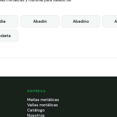
as metálicas y material para vallado de
dia
Abadin
Abadino
A
isketa
EMPRESA
Mallas metálicas
Vallas metálicas
Catálogo
Nosotros