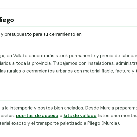
liego
ío y presupuesto para tu cerramiento en
go
, en Vallate encontrarás stock permanente y precio de fabrica
diarios a toda la provincia. Trabajamos con instaladores, administ
elas rurales o cerramientos urbanos con material fiable, factura y
e a la intemperie y postes bien anclados. Desde Murcia preparam
cesitas,
puertas de acceso
o
kits de vallado
listos para montar.
terial exacto y el transporte paletizado a Pliego (Murcia).