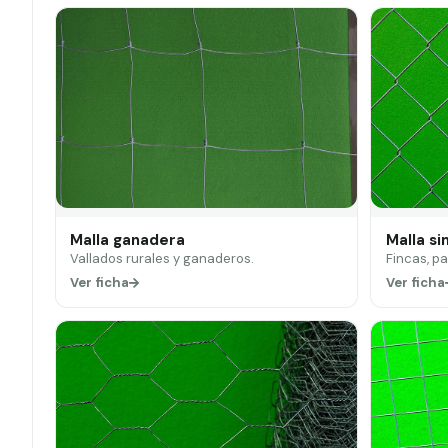
Malla ganadera
Malla si
Vallados rurales y ganaderos.
Fincas, p
Ver ficha
Ver ficha