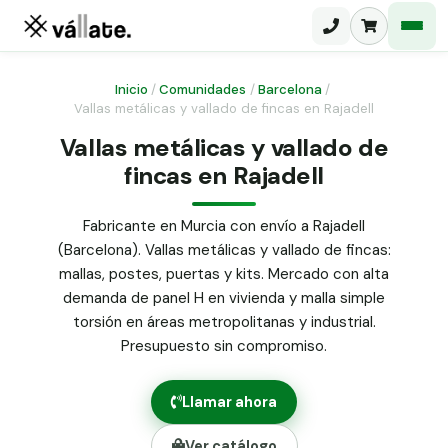
Inicio
/
Comunidades
/
Barcelona
/
Vallas metálicas y vallado de fincas en Rajadell
Malla electrosoldada
Vallas metálicas y vallado de
fincas en Rajadell
Malla ganadera
Puerta abatible dos hojas
Malla simple torsión
Puerta acceso peatonal
Fabricante en Murcia con envío a Rajadell
(Barcelona). Vallas metálicas y vallado de fincas:
Malla triple torsión
Poste malla Hércules
mallas, postes, puertas y kits. Mercado con alta
Panel malla H.
demanda de panel H en vivienda y malla simple
Poste malla simple torsión
Alambre de espino galvanizado
torsión en áreas metropolitanas y industrial.
Presupuesto sin compromiso.
Alambre liso galvanizado
Malla ocultación 70 g/m² verde
Llamar ahora
Abrazadera PVC malla H.
Ver catálogo