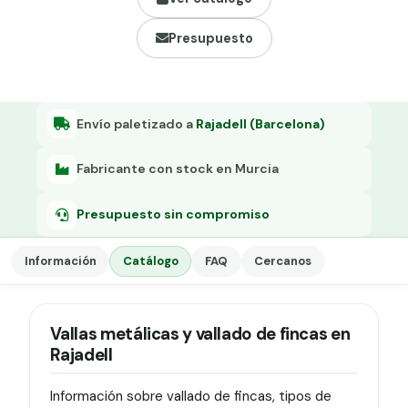
Grapa malla H.
Presupuesto
Grapadora
Grapas a-18
Tensor galvanizado
Envío paletizado a
Rajadell (Barcelona)
Fabricante con stock en Murcia
Presupuesto sin compromiso
Información
Catálogo
FAQ
Cercanos
Vallas metálicas y vallado de fincas en
Rajadell
Información sobre vallado de fincas, tipos de