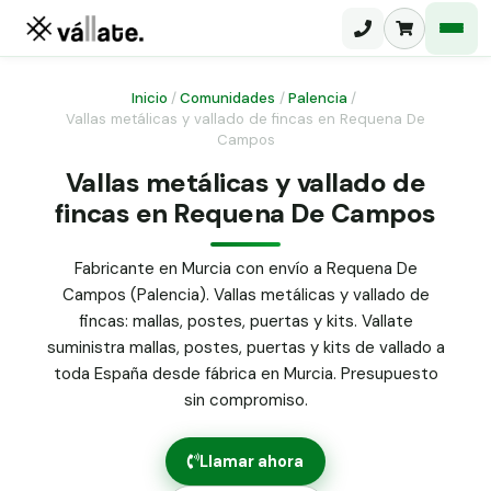
Inicio
/
Comunidades
/
Palencia
/
Vallas metálicas y vallado de fincas en Requena De
Campos
Malla electrosoldada
Vallas metálicas y vallado de
Malla ganadera
Puerta abatible dos hojas
fincas en Requena De Campos
Malla simple torsión
Puerta acceso peatonal
Fabricante en Murcia con envío a Requena De
Malla triple torsión
Campos (Palencia). Vallas metálicas y vallado de
Poste malla Hércules
Panel malla H.
fincas: mallas, postes, puertas y kits. Vallate
Poste malla simple torsión
suministra mallas, postes, puertas y kits de vallado a
Alambre de espino galvanizado
toda España desde fábrica en Murcia. Presupuesto
Alambre liso galvanizado
sin compromiso.
Malla ocultación 70 g/m² verde
Abrazadera PVC malla H.
Llamar ahora