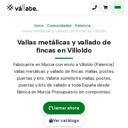
Inicio
/
Comunidades
/
Palencia
/
Vallas metálicas y vallado de fincas en Villoldo
Malla electrosoldada
Vallas metálicas y vallado de
fincas en Villoldo
Malla ganadera
Puerta abatible dos hojas
Malla simple torsión
Puerta acceso peatonal
Fabricante en Murcia con envío a Villoldo (Palencia).
Vallas metálicas y vallado de fincas: mallas, postes,
Malla triple torsión
Poste malla Hércules
puertas y kits. Vallate suministra mallas, postes,
Panel malla H.
puertas y kits de vallado a toda España desde
Poste malla simple torsión
Alambre de espino galvanizado
fábrica en Murcia. Presupuesto sin compromiso.
Alambre liso galvanizado
Malla ocultación 70 g/m² verde
Llamar ahora
Abrazadera PVC malla H.
Ver catálogo