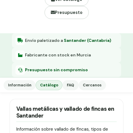
Grapa malla H.
Presupuesto
Grapadora
Grapas a-18
Tensor galvanizado
Envío paletizado a
Santander (Cantabria)
Fabricante con stock en Murcia
Presupuesto sin compromiso
Información
Catálogo
FAQ
Cercanos
Vallas metálicas y vallado de fincas en
Santander
Información sobre vallado de fincas, tipos de