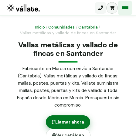
Inicio
/
Comunidades
/
Cantabria
/
Vallas metálicas y vallado de fincas en Santander
Malla electrosoldada
Vallas metálicas y vallado de
fincas en Santander
Malla ganadera
Puerta abatible dos hojas
Malla simple torsión
Puerta acceso peatonal
Fabricante en Murcia con envío a Santander
(Cantabria). Vallas metálicas y vallado de fincas:
Malla triple torsión
Poste malla Hércules
mallas, postes, puertas y kits. Vallate suministra
Panel malla H.
mallas, postes, puertas y kits de vallado a toda
Poste malla simple torsión
Alambre de espino galvanizado
España desde fábrica en Murcia. Presupuesto sin
compromiso.
Alambre liso galvanizado
Malla ocultación 70 g/m² verde
Llamar ahora
Abrazadera PVC malla H.
Ver catálogo