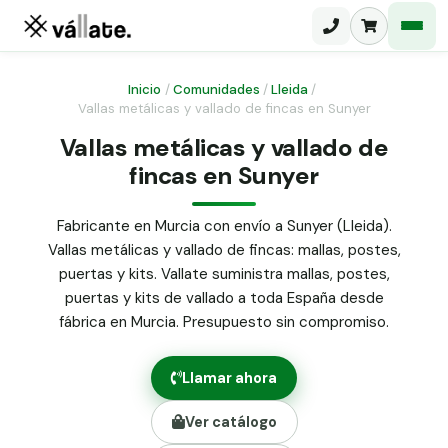
Inicio
/
Comunidades
/
Lleida
/
Vallas metálicas y vallado de fincas en Sunyer
Malla electrosoldada
Vallas metálicas y vallado de
fincas en Sunyer
Malla ganadera
Puerta abatible dos hojas
Malla simple torsión
Puerta acceso peatonal
Fabricante en Murcia con envío a Sunyer (Lleida).
Vallas metálicas y vallado de fincas: mallas, postes,
Malla triple torsión
Poste malla Hércules
puertas y kits. Vallate suministra mallas, postes,
Panel malla H.
puertas y kits de vallado a toda España desde
Poste malla simple torsión
Alambre de espino galvanizado
fábrica en Murcia. Presupuesto sin compromiso.
Alambre liso galvanizado
Malla ocultación 70 g/m² verde
Llamar ahora
Abrazadera PVC malla H.
Ver catálogo