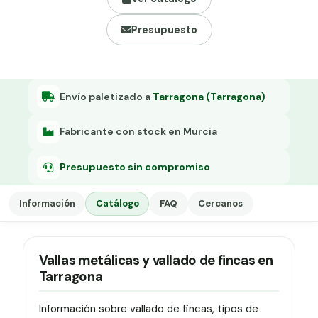
Grapa malla H.
Presupuesto
Grapadora
Grapas a-18
Tensor galvanizado
Envío paletizado a
Tarragona (Tarragona)
Fabricante con stock en Murcia
Presupuesto sin compromiso
Información
Catálogo
FAQ
Cercanos
Vallas metálicas y vallado de fincas en
Tarragona
Información sobre vallado de fincas, tipos de