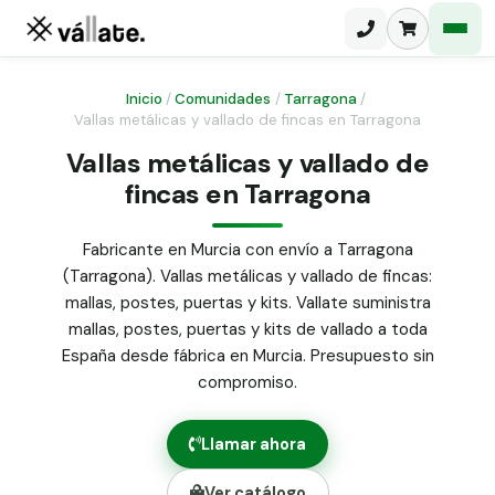
Inicio
/
Comunidades
/
Tarragona
/
Vallas metálicas y vallado de fincas en Tarragona
Malla electrosoldada
Vallas metálicas y vallado de
fincas en Tarragona
Malla ganadera
Puerta abatible dos hojas
Malla simple torsión
Puerta acceso peatonal
Fabricante en Murcia con envío a Tarragona
(Tarragona). Vallas metálicas y vallado de fincas:
Malla triple torsión
Poste malla Hércules
mallas, postes, puertas y kits. Vallate suministra
Panel malla H.
mallas, postes, puertas y kits de vallado a toda
Poste malla simple torsión
Alambre de espino galvanizado
España desde fábrica en Murcia. Presupuesto sin
compromiso.
Alambre liso galvanizado
Malla ocultación 70 g/m² verde
Llamar ahora
Abrazadera PVC malla H.
Ver catálogo