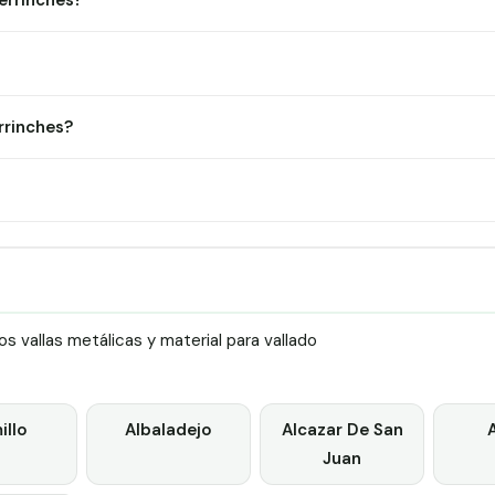
errinches?
rrinches?
 vallas metálicas y material para vallado
illo
Albaladejo
Alcazar De San
Juan