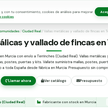
Ace
y, con tu consentimiento, cookies de análisis para mejorar
as para vallado
Kits de vallado
Postes metálicos
Alamb
e cookies
omunidades
/
Ciudad Real
/
Vallas metálicas y vallado de fincas en T
álicas y vallado de fincas en
en Murcia con envío a Terrinches (Ciudad Real). Vallas metálicas 
as, postes, puertas y kits. Vallate suministra mallas, postes, puer
do a toda España desde fábrica en Murcia. Presupuesto sin compr
Llamar ahora
Ver catálogo
Presupuesto
s (Ciudad Real)
Fabricante con stock en Murcia