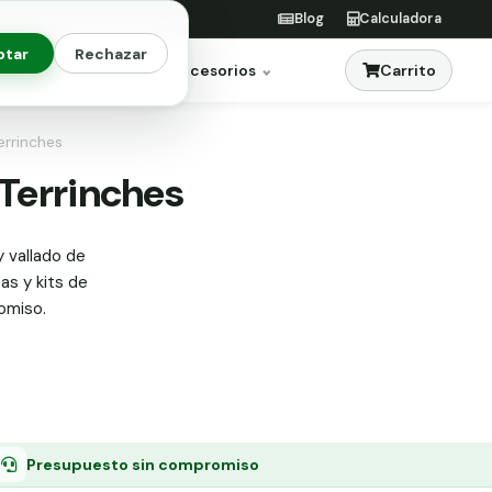
Blog
Calculadora
ptar
Rechazar
Carrito
res
Jardinería
Accesorios
errinches
 Terrinches
y vallado de
tas y kits de
omiso.
Presupuesto sin compromiso