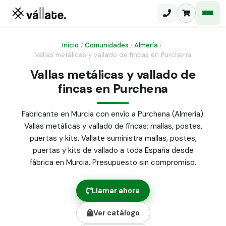
Inicio
/
Comunidades
/
Almería
/
Vallas metálicas y vallado de fincas en Purchena
Malla electrosoldada
Vallas metálicas y vallado de
fincas en Purchena
Malla ganadera
Puerta abatible dos hojas
Malla simple torsión
Puerta acceso peatonal
Fabricante en Murcia con envío a Purchena (Almería).
Vallas metálicas y vallado de fincas: mallas, postes,
Malla triple torsión
Poste malla Hércules
puertas y kits. Vallate suministra mallas, postes,
Panel malla H.
puertas y kits de vallado a toda España desde
Poste malla simple torsión
Alambre de espino galvanizado
fábrica en Murcia. Presupuesto sin compromiso.
Alambre liso galvanizado
Malla ocultación 70 g/m² verde
Llamar ahora
Abrazadera PVC malla H.
Ver catálogo