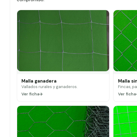
Malla ganadera
Malla si
Vallados rurales y ganaderos.
Fincas, p
Ver ficha
Ver ficha