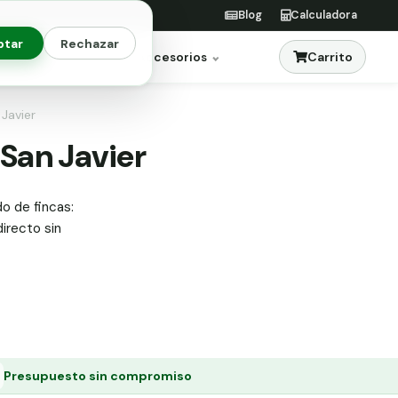
Blog
Calculadora
ptar
Rechazar
Carrito
res
Jardinería
Accesorios
 Javier
 San Javier
do de fincas:
directo sin
Presupuesto sin compromiso