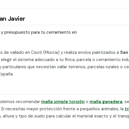
San Javier
ío y presupuesto para tu cerramiento en
ts de vallado en Ceutí (Murcia) y realiza envíos paletizados a
San 
egir el sistema adecuado a tu finca, parcela o cerramiento indus
 particulares que necesitan vallar terrenos, parcelas rurales o c
España.
olemos recomendar
malla simple torsión
o
malla ganadera
, s
. Si necesitas mayor protección frente a pequeños animales, la
tr
ltura y tipo de suelo para calcular el material exacto y el tran