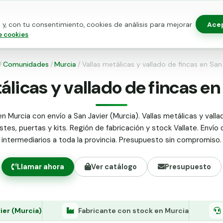
Ace
y, con tu consentimiento, cookies de análisis para mejorar
as para vallado
Kits de vallado
Postes metálicos
Alamb
e cookies
/
Comunidades
/
Murcia
/
Vallas metálicas y vallado de fincas en San
álicas y vallado de fincas en
n Murcia con envío a San Javier (Murcia). Vallas metálicas y valla
stes, puertas y kits. Región de fabricación y stock Vallate. Envío 
intermediarios a toda la provincia. Presupuesto sin compromiso.
Llamar ahora
Ver catálogo
Presupuesto
ier (Murcia)
Fabricante con stock en Murcia