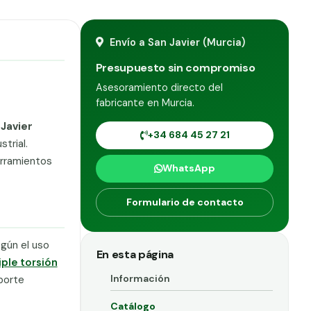
Envío a San Javier (Murcia)
Presupuesto sin compromiso
Asesoramiento directo del
fabricante en Murcia.
Javier
+34 684 45 27 21
trial.
erramientos
WhatsApp
Formulario de contacto
egún el uso
En esta página
iple torsión
Información
sporte
Catálogo