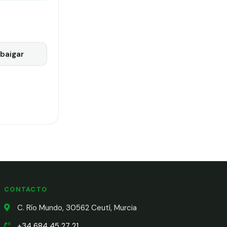
baigar
CONTACTO
C. Río Mundo, 30562 Ceutí, Murcia
+34 684 45 27 21