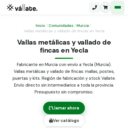
Inicio
/
Comunidades
/
Murcia
/
Vallas metálicas y vallado de fincas en Yecla
Malla electrosoldada
Vallas metálicas y vallado de
fincas en Yecla
Malla ganadera
Puerta abatible dos hojas
Malla simple torsión
Puerta acceso peatonal
Fabricante en Murcia con envío a Yecla (Murcia).
Vallas metálicas y vallado de fincas: mallas, postes,
Malla triple torsión
Poste malla Hércules
puertas y kits. Región de fabricación y stock Vallate.
Panel malla H.
Envío directo sin intermediarios a toda la provincia.
Poste malla simple torsión
Alambre de espino galvanizado
Presupuesto sin compromiso.
Alambre liso galvanizado
Malla ocultación 70 g/m² verde
Llamar ahora
Abrazadera PVC malla H.
Ver catálogo